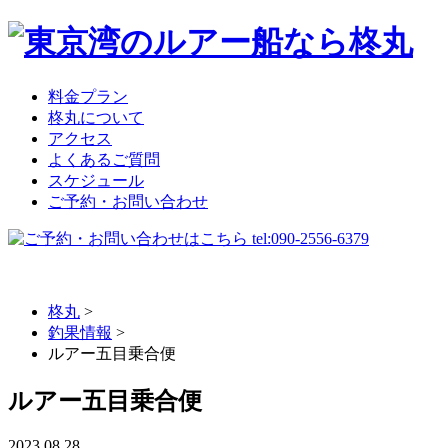
料金プラン
柊丸について
アクセス
よくあるご質問
スケジュール
ご予約・お問い合わせ
柊丸
>
釣果情報
>
ルアー五目乗合便
ルアー五目乗合便
2023.08.28