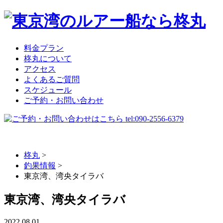
料金プラン
柊丸について
アクセス
よくあるご質問
スケジュール
ご予約・お問い合わせ
柊丸
>
釣果情報
>
東京湾、湾央タイラバ
東京湾、湾央タイラバ
2022.08.01