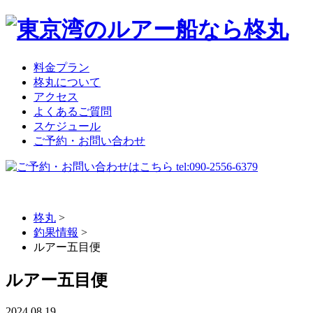
料金プラン
柊丸について
アクセス
よくあるご質問
スケジュール
ご予約・お問い合わせ
柊丸
>
釣果情報
>
ルアー五目便
ルアー五目便
2024.08.19