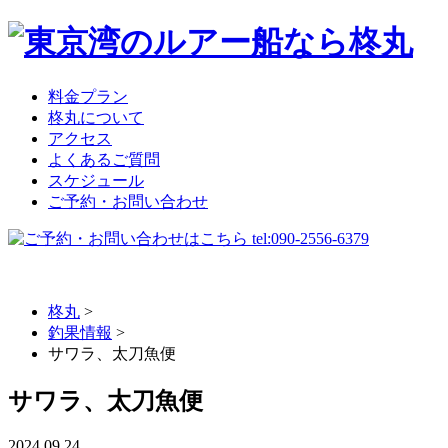
料金プラン
柊丸について
アクセス
よくあるご質問
スケジュール
ご予約・お問い合わせ
柊丸
>
釣果情報
>
サワラ、太刀魚便
サワラ、太刀魚便
2024.09.24