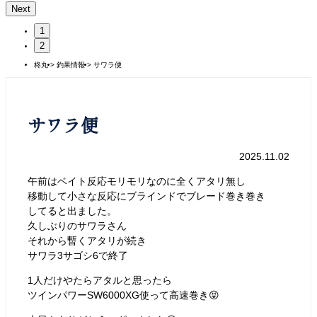
Next
1
2
柊丸
>
釣果情報
>
サワラ便
サワラ便
2025.11.02
午前はベイト反応モリモリなのに全くアタリ無し
移動して小さな反応にブラインドでブレード巻き巻き
してると出ました。
久しぶりのサワラさん
それから暫くアタリが続き
サワラ3サゴシ6で終了
1人だけやたらアタルと思ったら
ツインパワーSW6000XG使って高速巻き😝