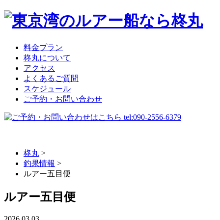
料金プラン
柊丸について
アクセス
よくあるご質問
スケジュール
ご予約・お問い合わせ
柊丸
>
釣果情報
>
ルアー五目便
ルアー五目便
2026.03.03