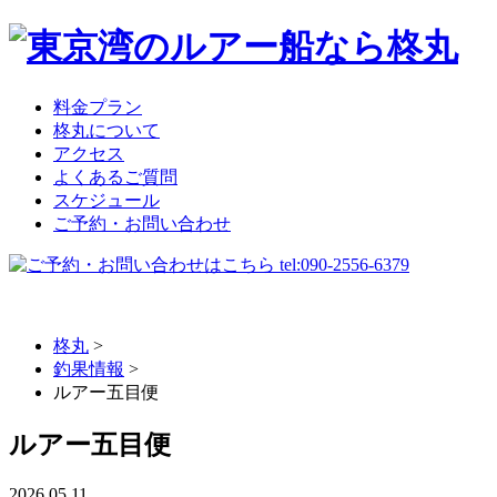
料金プラン
柊丸について
アクセス
よくあるご質問
スケジュール
ご予約・お問い合わせ
柊丸
>
釣果情報
>
ルアー五目便
ルアー五目便
2026.05.11