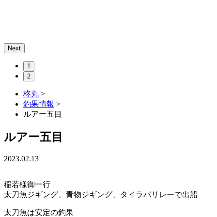
Next
1
2
柊丸
>
釣果情報
>
ルアー五目
ルアー五目
2023.02.13
稲若様御一行
太刀魚ジギング、青物ジギング、タイラバリレーで出船
太刀魚は安定の釣果