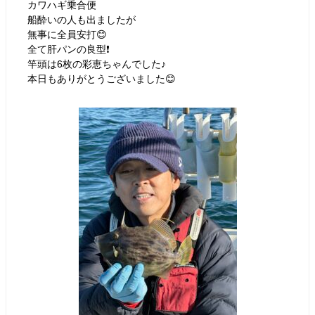
カワハギ乗合便
船酔いの人も出ましたが
無事に全員安打😊
全て肝パンの良型❗️
竿頭は6枚の彩恵ちゃんでした♪
本日もありがとうございました😊